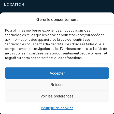
LOCATION
Gérer le consentement
Nos salles
Pour offrir les meilleures expériences, nous utilisons des
technologies telles que les cookies pour stocker et/ou accéder
NOUS JOINDRE
aux informations des appareils. Le fait de consentir à ces
technologies nous permettra de traiter des données telles que le
comportement de navigation ou les ID uniques sur ce site. Le fait de
92, montée Calixa-Lavallée Verchères (Québec) J0L 2R0
ne pas consentir ou de retirer son consentement peut avoir un effet
négatif sur certaines caractéristiques et fonctions.
Téléphone : (450) 583-2188
Accepter
Le courriel du Centre
Refuser
Voir les préférences
© 2026 Centre culturel de Verchères — Tous droits réservés — Fait
avec ♥
Politique de cookies