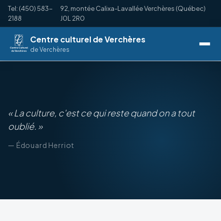
Tel: (450) 583-
92, montée Calixa-Lavallée Verchères (Québec)
2188
J0L 2R0
Centre culturel de Verchères
de Verchères
« La culture, c'est ce qui reste quand on a tout
oublié. »
— Édouard Herriot