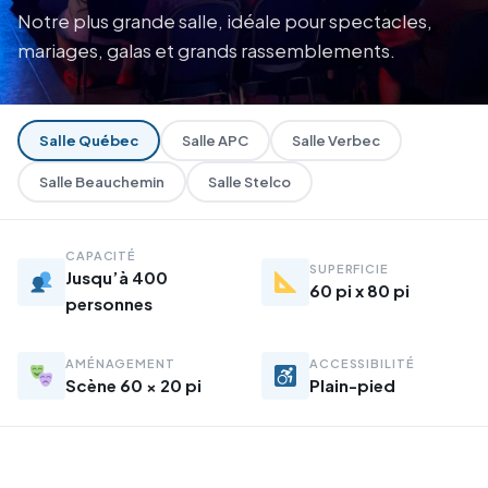
Notre plus grande salle, idéale pour spectacles,
mariages, galas et grands rassemblements.
Salle Québec
Salle APC
Salle Verbec
Salle Beauchemin
Salle Stelco
CAPACITÉ
SUPERFICIE
Jusqu’à 400
60 pi x 80 pi
personnes
AMÉNAGEMENT
ACCESSIBILITÉ
Scène 60 × 20 pi
Plain-pied