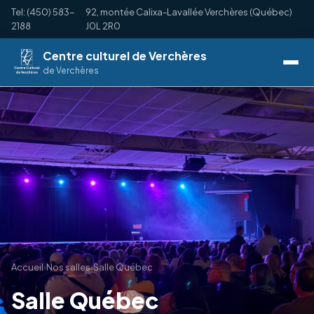
Tel: (450) 583-
92, montée Calixa-Lavallée Verchères (Québec)
2188
J0L 2R0
Centre culturel de Verchères
de Verchères
Accueil
›
Nos salles
›
Salle Québec
Salle Québec